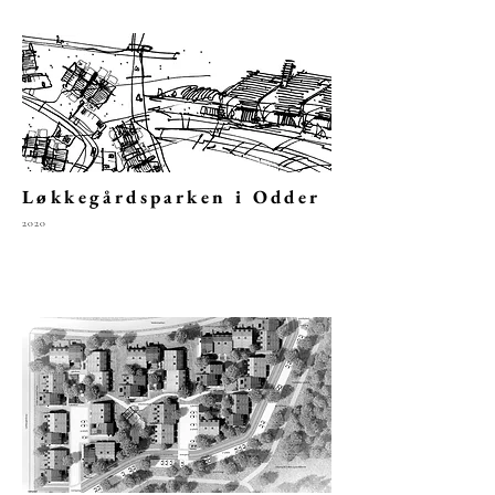
Løkkegårdsparken i Odder
2020