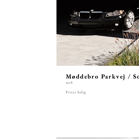
Møddebro Parkvej / So
2018
Privat bolig