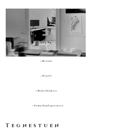
+ M e t o d e
+ P r o f i l
+ M e d a r b e j d e r e
+ S a m a r b e j d s p a r t n e r e
Tegnestuen