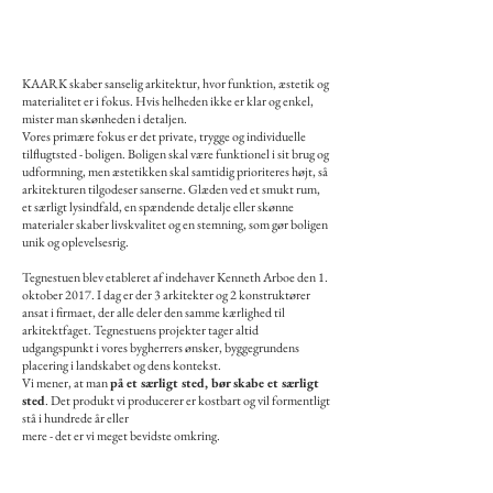
KAARK skaber sanselig arkitektur, hvor funktion, æstetik og
materialitet er i fokus. Hvis helheden ikke er klar og enkel,
mister man skønheden i detaljen.
Vores primære fokus er det private, trygge og individuelle
tilflugtsted - boligen. Boligen skal være funktionel i sit brug og
udformning, men æstetikken skal samtidig prioriteres højt, så
arkitekturen tilgodeser sanserne. Glæden ved et smukt rum,
et særligt lysindfald, en spændende detalje eller skønne
materialer skaber livskvalitet og en stemning, som gør boligen
unik og oplevelsesrig.
Tegnestuen blev etableret af indehaver Kenneth Arboe den 1.
oktober 2017. I dag er der 3 arkitekter og 2 konstruktører
ansat i firmaet, der alle deler den samme kærlighed til
arkitektfaget. Tegnestuens projekter tager altid
udgangspunkt i vores bygherrers ønsker, byggegrundens
placering i landskabet og dens kontekst.
Vi mener, at man
på et særligt sted, bør skabe et særligt
sted
. Det produkt vi producerer er kostbart og vil formentligt
stå i hundrede år eller
mere - det er vi meget bevidste omkring.